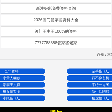
新澳好彩免费资料查询
2026澳门管家婆资料大全
澳门王中王100%的资料
7777788888管家婆老家
通知：本站将每晚
全年资料
金手指论坛
小黄人幽默
四不像玄机
彩霸王六肖
平特一肖图
狼女侠客图
新生活幽默
小纸条论坛
猛虎报论坛