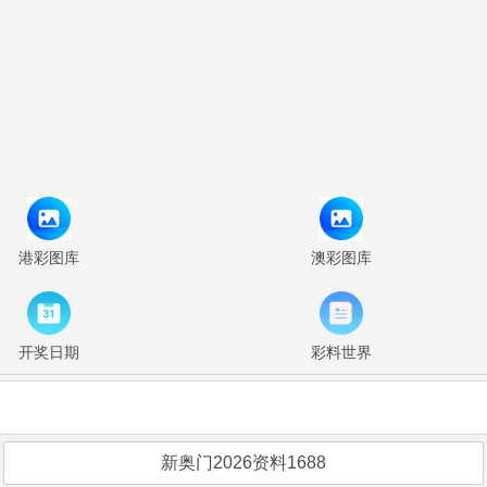
港彩图库
澳彩图库
开奖日期
彩料世界
新奥门2026资料1688