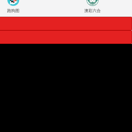
跑狗图
澳彩六合