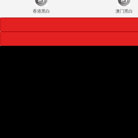
香港黑白
澳门黑白