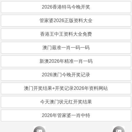
2026香港特马今晚开奖
管家婆2026正版资料大全
香港王中王资料大全免费
澳门最准一肖一码一码
新澳2026年精准一肖一码
2026澳门今晚开奖记录
澳门开奖结果+开奖记录2026年资料网站
今天澳门状元红开奖结果
2026年管家婆一肖中特