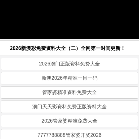
2026新澳彩免费资料大全（二）全网第一时间更新！
2026澳门正版资料免费大全
新澳2026年精准一肖一码
管家婆精准资料免费大全
澳门天天彩资料免费正版资料大全
2026管家婆精准免费大全
7777788888管家婆开奖2026