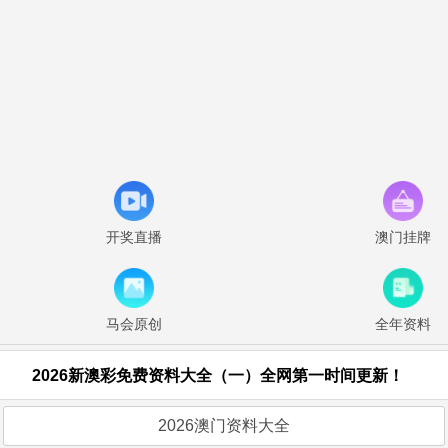
开奖直播
澳门挂牌
马会原创
全年资料
2026新澳彩免费资料大全（一）全网第一时间更新！
2026澳门资料大全