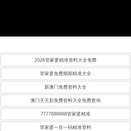
2026管家婆精准资料大全免费
管家婆免费期期精准大全
新澳门免费资料大全
澳门天天彩免费资料大全免费查询
7777888888管家婆精准
管家婆一肖一码精准资料