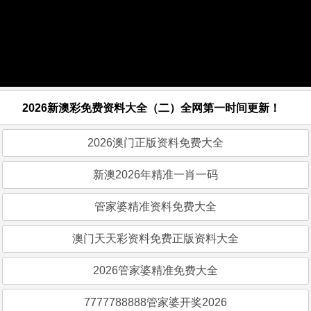
2026新澳彩免费资料大全（二）全网第一时间更新！
2026澳门正版资料免费大全
新澳2026年精准一肖一码
管家婆精准资料免费大全
澳门天天彩资料免费正版资料大全
2026管家婆精准免费大全
7777788888管家婆开奖2026