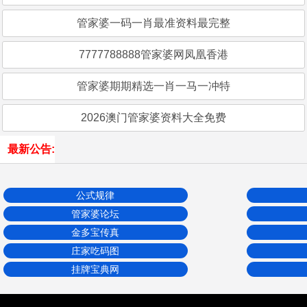
管家婆一码一肖最准资料最完整
7777788888管家婆网凤凰香港
管家婆期期精选一肖一马一冲特
2026澳门管家婆资料大全免费
最新公告:
公式规律
管家婆论坛
金多宝传真
庄家吃码图
挂牌宝典网