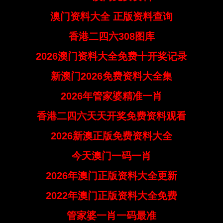
澳门资料大全 正版资料查询
香港二四六308图库
2026澳门资料大全免费十开奖记录
新澳门2026免费资料大全集
2026年管家婆精准一肖
香港二四六天天开奖免费资料观看
2026新澳正版免费资料大全
今天澳门一码一肖
2026年澳门正版资料大全更新
2022年澳门正版资料大全免费
管家婆一肖一码最准