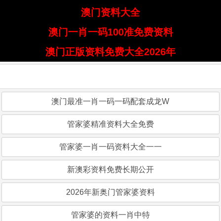
澳门资料大全
澳门一肖一码100准免费资料
澳门正版资料免费大全2026年
澳门最准一肖一码一码配套成龙W
管家婆精准资料大全免费
管家婆一肖一码资料大全一一
新澳彩资料免费长期公开
2026年新奥门管家婆资料
管家婆的资料一肖中特