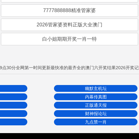
7777888888精准管家婆
2026管家婆资料正版大全澳门
白小姐期期开奖一肖一特
全网第一时间更新最快准的最齐全的澳门六开奖结果2026开奖记录。
幽默玄机坛
内幕传真图
正版通天报
财神报论坛
九点禁一肖