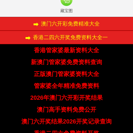
藏宝图
澳门六开彩免费精准大全
香港二四六开奖免费资料大全一
香港管家婆最新资料大全
新澳门管家婆免费资料查询
正版澳门管家婆资料大全
管家婆全年精准免费资料
2026年澳门六开彩开奖结果
澳门高手资料免费公开
澳门六开奖结果2026开奖记录查询