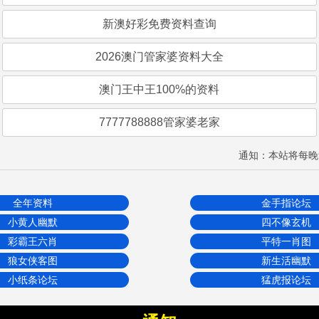
新澳好彩免费资料查询
2026澳门管家婆资料大全
澳门王中王100%的资料
7777788888管家婆老家
通知：本站将每晚9点30分
全年资料
金手指论坛
小黄人幽默
四不像玄机
彩霸王六肖
平特一肖图
狼女侠客图
新生活幽默
小纸条论坛
猛虎报论坛