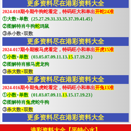
更多资料尽在港彩资料大全
2024-018期今期牛狗蛇看定，特码旺大和单出
开蛇24准
①大数+单数（25.27.29.31.33.35.37.39.41.45）
②图解特肖牛狗
蛇
鸡鼠
③杀小数+双数
更多资料尽在港彩资料大全
2024-017期今期猴马虎看定，特码旺小和单出
开虎15准
①
小数
+
单数
（03.05.07.09.11.13.
15
.17.19.23）
②图解特肖猴马
虎
龙狗
③
杀大数+双数
更多资料尽在港彩资料大全
2024-016期今期兔虎蛇看定，特码旺小和单出
开兔13准
①
小数
+
单数
（01.03.07.09.11.
13
.15.17.19.23）
②图解特肖
兔
虎蛇牛狗
③
杀大数+双数
更多资料尽在港彩资料大全
港彩资料大全【平特心水】