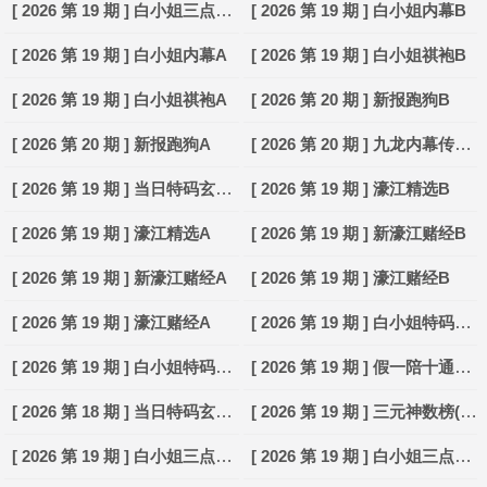
[ 2026 第 19 期 ] 白小姐三点传密A
[ 2026 第 19 期 ] 白小姐内幕B
[ 2026 第 19 期 ] 白小姐内幕A
[ 2026 第 19 期 ] 白小姐祺袍B
[ 2026 第 19 期 ] 白小姐祺袍A
[ 2026 第 20 期 ] 新报跑狗B
[ 2026 第 20 期 ] 新报跑狗A
[ 2026 第 20 期 ] 九龙内幕传真(新上市)
[ 2026 第 19 期 ] 当日特码玄机报
[ 2026 第 19 期 ] 濠江精选B
[ 2026 第 19 期 ] 濠江精选A
[ 2026 第 19 期 ] 新濠江赌经B
[ 2026 第 19 期 ] 新濠江赌经A
[ 2026 第 19 期 ] 濠江赌经B
[ 2026 第 19 期 ] 濠江赌经A
[ 2026 第 19 期 ] 白小姐特码救世B
[ 2026 第 19 期 ] 白小姐特码救世A
[ 2026 第 19 期 ] 假一陪十通天报
[ 2026 第 18 期 ] 当日特码玄机报
[ 2026 第 19 期 ] 三元神数榜(新图)
[ 2026 第 19 期 ] 白小姐三点传密B
[ 2026 第 19 期 ] 白小姐三点传密A