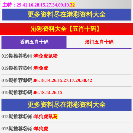
主特：29.41.16.28.15.27.34.09.19.
32
更多资料尽在港彩资料大全
港彩资料大全【五肖十码】
香港五肖十码
澳门五肖十码
019期推荐⑤肖:
狗兔虎鼠猪
019期推荐③肖:
狗兔虎
019期推荐⑩码:
06.18.14.26.15.27.17.29.30.42
019期推荐⑤码:
06.18.14.26.15
更多资料尽在港彩资料大全
015期推荐⑤肖:
羊狗虎鼠
马
015期推荐③肖:
羊狗虎