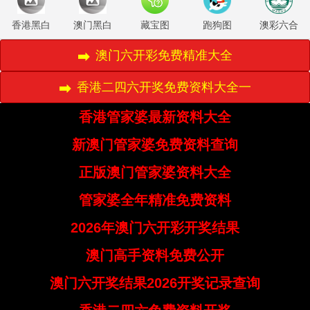
香港黑白
澳门黑白
藏宝图
跑狗图
澳彩六合
澳门六开彩免费精准大全
香港二四六开奖免费资料大全一
香港管家婆最新资料大全
新澳门管家婆免费资料查询
正版澳门管家婆资料大全
管家婆全年精准免费资料
2026年澳门六开彩开奖结果
澳门高手资料免费公开
澳门六开奖结果2026开奖记录查询