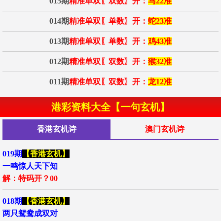
015期
精准单双〖双数〗开：
马22准
014期
精准单双〖单数〗开：
蛇23准
013期
精准单双〖单数〗开：
鸡43准
012期
精准单双〖双数〗开：
猴32准
011期
精准单双〖双数〗开：
龙12准
港彩资料大全【一句玄机】
香港玄机诗
澳门玄机诗
019期
【香港玄机】
一鸣惊人天下知
解：特码开？00
018期
【香港玄机】
两只鸳鸯成双对