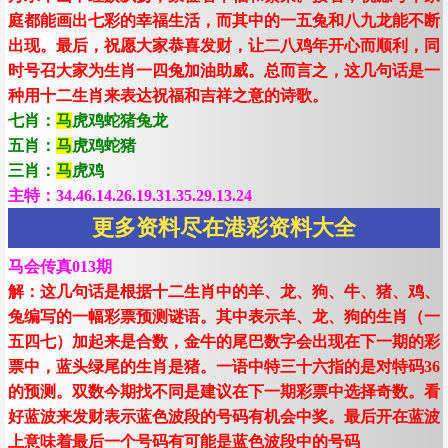
庭都能画出七彩的幸福生活，而其中的一五兔和八九龙能不断
出现。最后，祝愿大家恭喜发财，让二八鸡年开心而顺利，同
时号召大家为生肖一四兔加油助威。总而言之，这几句话是一
种用十二生肖来表达祝福和吉祥之意的诗歌。
七肖：
马
虎鸡蛇猪兔龙
五肖：
马
虎鸡蛇猪
三肖：
马
虎鸡
主特：34.46.14.26.19.31.35.29.13.24
更多资料尽在港彩资料大全
马会传真013期
解：这几句话是根据十二生肖中的羊、龙、狗、牛、猪、鸡、
兔编写的一幅彩票预测谜语。其中表示羊、龙、狗的生肖（一
五四七）加起来是合数，金牛的尾巴数字会出现在下一期的彩
票中，蓝头绿尾的生肖是猪。一语中特三十六指的是对特码36
的预测。双数今期找不同是建议在下一期彩票中选择奇数。看
好蓝波来发财表示蓝色波段的号码有机会中奖。最后开在蓝波
上意味着最后一个号码有可能是蓝色波段中的号码