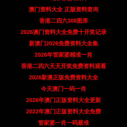
澳门资料大全 正版资料查询
香港二四六308图库
2026澳门资料大全免费十开奖记录
新澳门2026免费资料大全集
2026年管家婆精准一肖
香港二四六天天开奖免费资料观看
2026新澳正版免费资料大全
今天澳门一码一肖
2026年澳门正版资料大全更新
2022年澳门正版资料大全免费
管家婆一肖一码最准