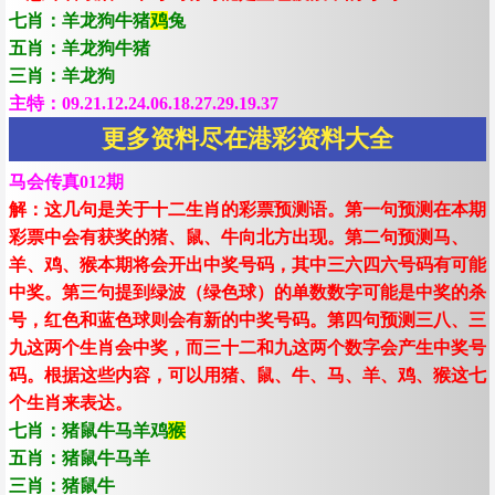
七肖：羊龙狗牛猪
鸡
兔
五肖：羊龙狗牛猪
三肖：羊龙狗
主特：09.21.12.24.06.18.27.29.19.37
更多资料尽在港彩资料大全
马会传真012期
解：这几句是关于十二生肖的彩票预测语。第一句预测在本期
彩票中会有获奖的猪、鼠、牛向北方出现。第二句预测马、
羊、鸡、猴本期将会开出中奖号码，其中三六四六号码有可能
中奖。第三句提到绿波（绿色球）的单数数字可能是中奖的杀
号，红色和蓝色球则会有新的中奖号码。第四句预测三八、三
九这两个生肖会中奖，而三十二和九这两个数字会产生中奖号
码。根据这些内容，可以用猪、鼠、牛、马、羊、鸡、猴这七
个生肖来表达。
七肖：猪鼠牛马羊鸡
猴
五肖：猪鼠牛马羊
三肖：猪鼠牛