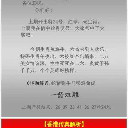
【香港传真解析】