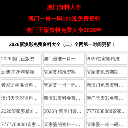
澳门资料大全
澳门一肖一码100准免费资料
澳门正版资料免费大全2026年
2026新澳彩免费资料大全（二）全网第一时间更新！
2026澳门正版资料免费大全
澳门最准一肖一码一码配套成龙W
2026管家婆精准资料大全免费
新澳2026年精准一肖一码
管家婆精准资料大全免费
管家婆免费期期精准大全
管家婆精准资料免费大全
管家婆一肖一码资料大全一一
新澳门免费资料大全
澳门天天彩资料免费正版资料大全
新澳彩资料免费长期公开
澳门天天彩免费资料大全免费查询
2026管家婆精准免费大全
2026年新奥门管家婆资料
7777888888管家婆精准
7777788888管家婆开奖2026
管家婆的资料一肖中特
管家婆一肖一码精准资料