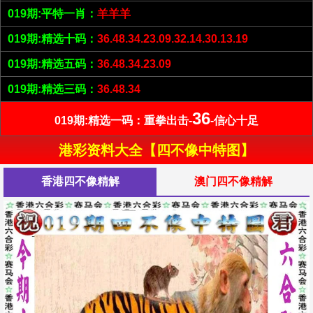
019期:平特一肖：
羊羊羊
019期:精选十码：
36.48.34.23.09.32.14.30.13.19
019期:精选五码：
36.48.34.23.09
019期:精选三码：
36.48.34
36
019期:精选一码：重拳出击-
-信心十足
港彩资料大全【四不像中特图】
香港四不像精解
澳门四不像精解