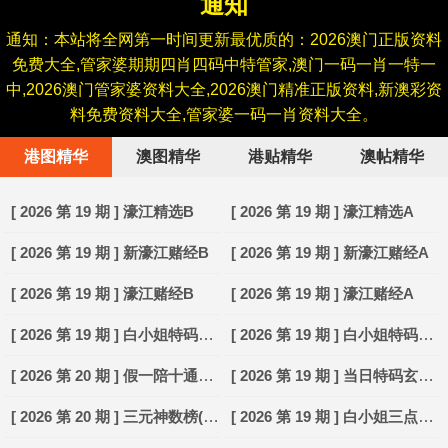
通知
通知：本站将全网第一时间更新最优质的：2026澳门正版资料
免费大全,管家婆期期四肖四码中特管家,澳门一码一肖一特一
中,2026澳门管家婆资料大全,2026澳门精准正版资料,新澳彩资
料免费资料大全,管家婆一码一肖资料大全。
港图精华
澳图精华
港贴精华
澳帖精华
[ 2026 第 19 期 ] 濠江精选B
[ 2026 第 19 期 ] 濠江精选A
[ 2026 第 19 期 ] 新濠江赌经B
[ 2026 第 19 期 ] 新濠江赌经A
[ 2026 第 19 期 ] 濠江赌经B
[ 2026 第 19 期 ] 濠江赌经A
[ 2026 第 19 期 ] 白小姐特码救世B
[ 2026 第 19 期 ] 白小姐特码救世A
[ 2026 第 20 期 ] 假一陪十通天报
[ 2026 第 19 期 ] 当日特码玄机报
[ 2026 第 20 期 ] 三元神数榜(新图)
[ 2026 第 19 期 ] 白小姐三点传密B