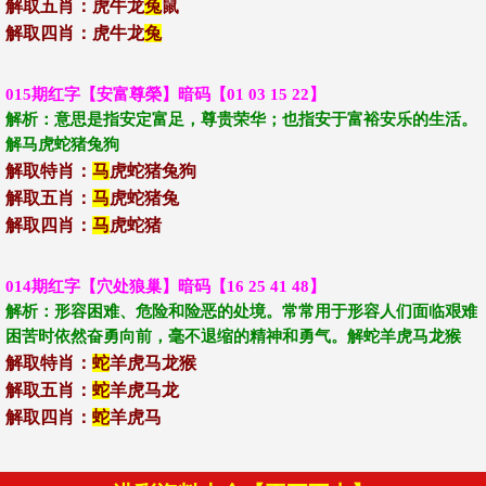
解取五肖：虎牛龙
兔
鼠
解取四肖：虎牛龙
兔
015期红字【安富尊榮】暗码【01 03 15 22】
解析：意思是指安定富足，尊贵荣华；也指安于富裕安乐的生活。
解马虎蛇猪兔狗
解取特肖：
马
虎蛇猪兔狗
解取五肖：
马
虎蛇猪兔
解取四肖：
马
虎蛇猪
014期红字【穴处狼巢】暗码【16 25 41 48】
解析：形容困难、危险和险恶的处境。常常用于形容人们面临艰难
困苦时依然奋勇向前，毫不退缩的精神和勇气。解蛇羊虎马龙猴
解取特肖：
蛇
羊虎马龙猴
解取五肖：
蛇
羊虎马龙
解取四肖：
蛇
羊虎马