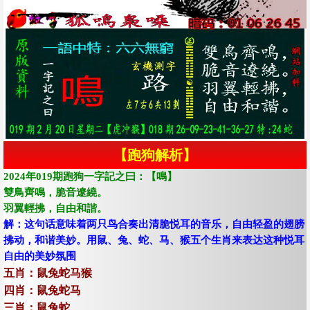
【跑狗解析】
2024年019期跑狗一字記之曰：【鳴】
雙鳥齊鳴，脆音遼繞。
羽翼輕拂，自由和諧。
解：这句话意味着两只鸟合奏出清脆悦耳的音乐，自由轻盈的翅膀
拂动，和谐美妙。用鼠、兔、蛇、马、猴五个生肖来表达这种悦耳
自由的美妙氛围
五肖：鼠兔蛇马猴
四肖：鼠兔蛇马
三肖：鼠兔蛇